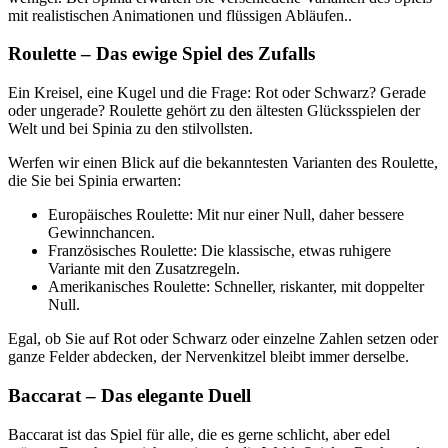
mit realistischen Animationen und flüssigen Abläufen..
Roulette – Das ewige Spiel des Zufalls
Ein Kreisel, eine Kugel und die Frage: Rot oder Schwarz? Gerade
oder ungerade? Roulette gehört zu den ältesten Glücksspielen der
Welt und bei Spinia zu den stilvollsten.
Werfen wir einen Blick auf die bekanntesten Varianten des Roulette,
die Sie bei Spinia erwarten:
Europäisches Roulette: Mit nur einer Null, daher bessere
Gewinnchancen.
Französisches Roulette: Die klassische, etwas ruhigere
Variante mit den Zusatzregeln.
Amerikanisches Roulette: Schneller, riskanter, mit doppelter
Null.
Egal, ob Sie auf Rot oder Schwarz oder einzelne Zahlen setzen oder
ganze Felder abdecken, der Nervenkitzel bleibt immer derselbe.
Baccarat – Das elegante Duell
Baccarat ist das Spiel für alle, die es gerne schlicht, aber edel