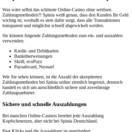
Was wäre selbst das schönste Online-Casino ohne seriösen
Zahlungsmethoden?! Spinia weiß genau, dass den Kunden Ihr Geld
wichtig ist, weshalb es stets dafür sorgt, dass alle Transaktionen
transparent und möglichst schnell abgewickelt werden.
Sie können folgende Zahlungsmethoden zum ein- und auszahlen
verwenden:
Kredit- und Debitkarten
Banküberweisungen
Skrill, ecoPayz
Paysafecard, Neosurf
Wie Sie sehen können, ist die Anzahl der akzeptierten
Zahlungsmethoden bei Spinia online ziemlich begrenzt, dennoch
handelt es sich um ausschließlich sichere und zuverlässige
Zahlungsanbieter.
Sichere und schnelle Auszahlungen
Bei manchen Online-Casinos bereitet jede Auszahlung
Kopfschmerzen, aber nicht bei Spinia Deutschland.
Paar Klicks und die Auszahlung ist angefordert: