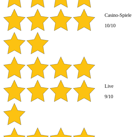
Casino-Spiele
10
/10
Live
9
/10