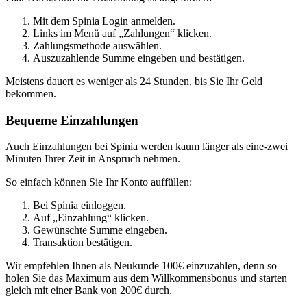
Mit dem Spinia Login anmelden.
Links im Menü auf „Zahlungen“ klicken.
Zahlungsmethode auswählen.
Auszuzahlende Summe eingeben und bestätigen.
Meistens dauert es weniger als 24 Stunden, bis Sie Ihr Geld
bekommen.
Bequeme Einzahlungen
Auch Einzahlungen bei Spinia werden kaum länger als eine-zwei
Minuten Ihrer Zeit in Anspruch nehmen.
So einfach können Sie Ihr Konto auffüllen:
Bei Spinia einloggen.
Auf „Einzahlung“ klicken.
Gewünschte Summe eingeben.
Transaktion bestätigen.
Wir empfehlen Ihnen als Neukunde 100€ einzuzahlen, denn so
holen Sie das Maximum aus dem Willkommensbonus und starten
gleich mit einer Bank von 200€ durch.