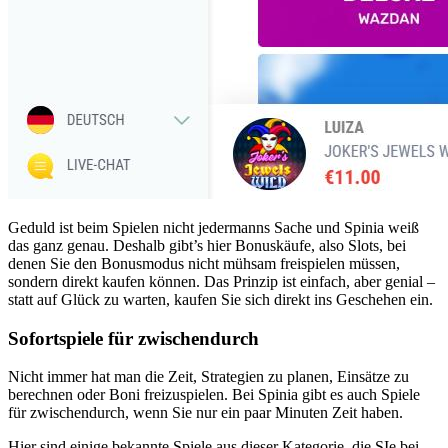
Geduld ist beim Spielen nicht jedermanns Sache und Spinia weiß
das ganz genau. Deshalb gibt’s hier Bonuskäufe, also Slots, bei
denen Sie den Bonusmodus nicht mühsam freispielen müssen,
sondern direkt kaufen können. Das Prinzip ist einfach, aber genial –
statt auf Glück zu warten, kaufen Sie sich direkt ins Geschehen ein.
Sofortspiele für zwischendurch
Nicht immer hat man die Zeit, Strategien zu planen, Einsätze zu
berechnen oder Boni freizuspielen. Bei Spinia gibt es auch Spiele
für zwischendurch, wenn Sie nur ein paar Minuten Zeit haben.
Hier sind einige bekannte Spiele aus dieser Kategorie, die SIe bei