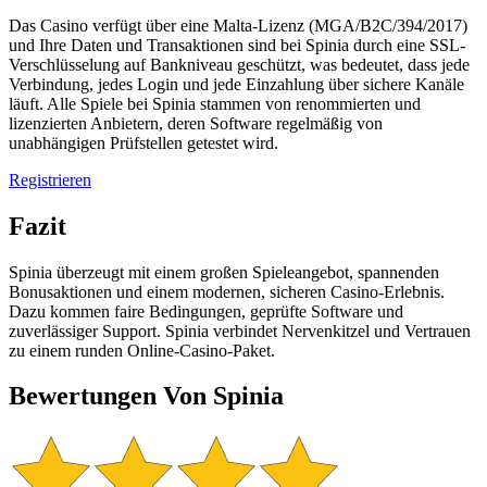
Das Casino verfügt über eine Malta-Lizenz (MGA/B2C/394/2017)
und Ihre Daten und Transaktionen sind bei Spinia durch eine SSL-
Verschlüsselung auf Bankniveau geschützt, was bedeutet, dass jede
Verbindung, jedes Login und jede Einzahlung über sichere Kanäle
läuft. Alle Spiele bei Spinia stammen von renommierten und
lizenzierten Anbietern, deren Software regelmäßig von
unabhängigen Prüfstellen getestet wird.
Registrieren
Fazit
Spinia überzeugt mit einem großen Spieleangebot, spannenden
Bonusaktionen und einem modernen, sicheren Casino-Erlebnis.
Dazu kommen faire Bedingungen, geprüfte Software und
zuverlässiger Support. Spinia verbindet Nervenkitzel und Vertrauen
zu einem runden Online-Casino-Paket.
Bewertungen Von Spinia