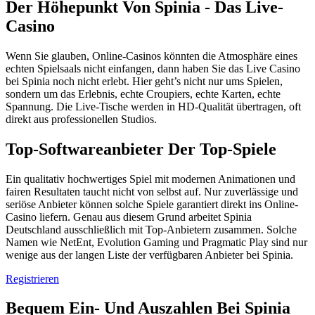
Der Höhepunkt Von Spinia - Das Live-
Casino
Wenn Sie glauben, Online-Casinos könnten die Atmosphäre eines
echten Spielsaals nicht einfangen, dann haben Sie das Live Casino
bei Spinia noch nicht erlebt. Hier geht’s nicht nur ums Spielen,
sondern um das Erlebnis, echte Croupiers, echte Karten, echte
Spannung. Die Live-Tische werden in HD-Qualität übertragen, oft
direkt aus professionellen Studios.
Top-Softwareanbieter Der Top-Spiele
Ein qualitativ hochwertiges Spiel mit modernen Animationen und
fairen Resultaten taucht nicht von selbst auf. Nur zuverlässige und
seriöse Anbieter können solche Spiele garantiert direkt ins Online-
Casino liefern. Genau aus diesem Grund arbeitet Spinia
Deutschland ausschließlich mit Top-Anbietern zusammen. Solche
Namen wie NetEnt, Evolution Gaming und Pragmatic Play sind nur
wenige aus der langen Liste der verfügbaren Anbieter bei Spinia.
Registrieren
Bequem Ein- Und Auszahlen Bei Spinia