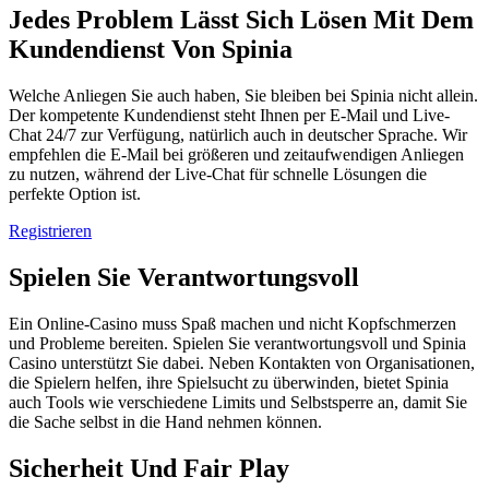
Jedes Problem Lässt Sich Lösen Mit Dem
Kundendienst Von Spinia
Welche Anliegen Sie auch haben, Sie bleiben bei Spinia nicht allein.
Der kompetente Kundendienst steht Ihnen per E-Mail und Live-
Chat 24/7 zur Verfügung, natürlich auch in deutscher Sprache. Wir
empfehlen die E-Mail bei größeren und zeitaufwendigen Anliegen
zu nutzen, während der Live-Chat für schnelle Lösungen die
perfekte Option ist.
Registrieren
Spielen Sie Verantwortungsvoll
Ein Online-Casino muss Spaß machen und nicht Kopfschmerzen
und Probleme bereiten. Spielen Sie verantwortungsvoll und Spinia
Casino unterstützt Sie dabei. Neben Kontakten von Organisationen,
die Spielern helfen, ihre Spielsucht zu überwinden, bietet Spinia
auch Tools wie verschiedene Limits und Selbstsperre an, damit Sie
die Sache selbst in die Hand nehmen können.
Sicherheit Und Fair Play