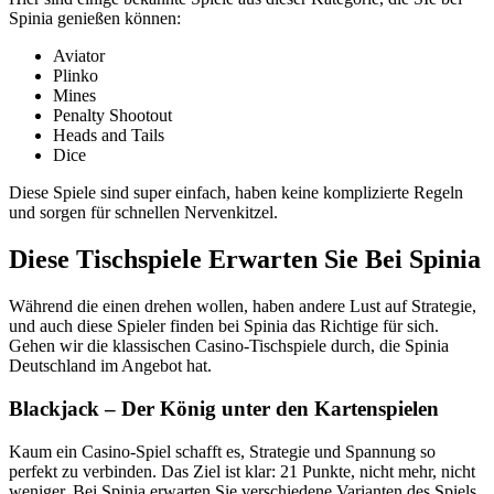
Spinia genießen können:
Aviator
Plinko
Mines
Penalty Shootout
Heads and Tails
Dice
Diese Spiele sind super einfach, haben keine komplizierte Regeln
und sorgen für schnellen Nervenkitzel.
Diese Tischspiele Erwarten Sie Bei Spinia
Während die einen drehen wollen, haben andere Lust auf Strategie,
und auch diese Spieler finden bei Spinia das Richtige für sich.
Gehen wir die klassischen Casino-Tischspiele durch, die Spinia
Deutschland im Angebot hat.
Blackjack – Der König unter den Kartenspielen
Kaum ein Casino-Spiel schafft es, Strategie und Spannung so
perfekt zu verbinden. Das Ziel ist klar: 21 Punkte, nicht mehr, nicht
weniger. Bei Spinia erwarten Sie verschiedene Varianten des Spiels